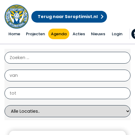
Terug naar Soroptimist.nl
Home
Projecten
Agenda
Acties
Nieuws
Login
Acties