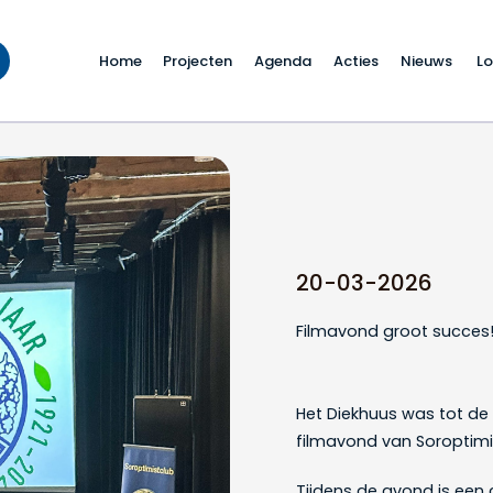
Home
Projecten
Agenda
Acties
Nieuws
Lo
es!
20-03-2026
Filmavond groot succes
Het Diekhuus was tot de l
filmavond van Soroptimi
Tijdens de avond is een 