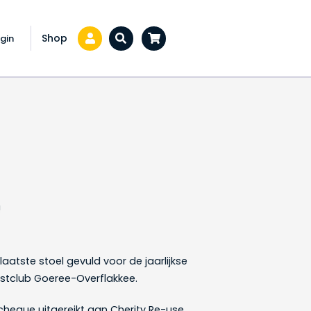
Shop
gin
Zoeken...
!
aatste stoel gevuld voor de jaarlijkse
stclub Goeree-Overflakkee.
cheque uitgereikt aan Cherity Re-use.