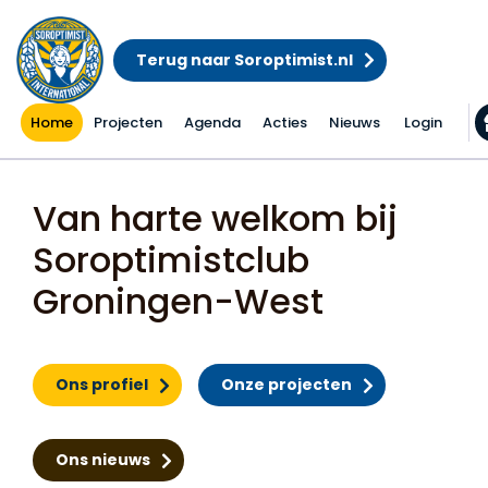
Terug naar Soroptimist.nl
Home
Projecten
Agenda
Acties
Nieuws
Login
Home
Van harte welkom bij
Soroptimistclub
Groningen-West
Ons profiel
Onze projecten
Ons nieuws