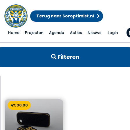
Terug naar Soroptimist.nl
Home
Projecten
Agenda
Acties
Nieuws
Login
Filteren
€
500,00