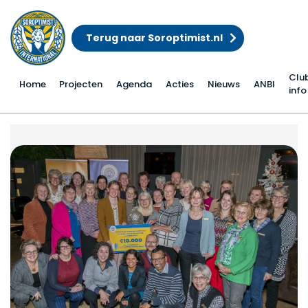
Terug naar Soroptimist.nl
Clu
Home
Projecten
Agenda
Acties
Nieuws
ANBI
info
Ineke Kroes uit Rhenen 