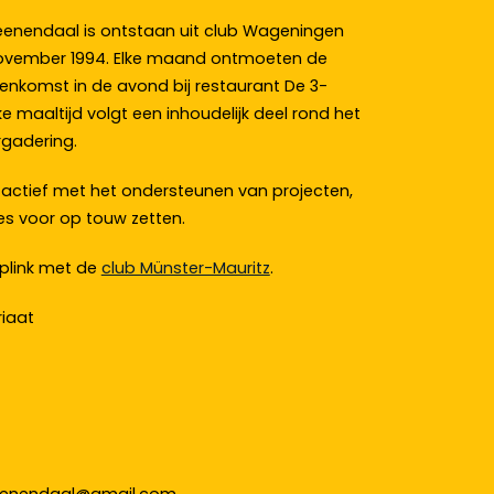
enendaal is ontstaan uit club Wageningen
2 november 1994. Elke maand ontmoeten de
eenkomst in de avond bij restaurant De 3-
 maaltijd volgt een inhoudelijk deel rond het
rgadering.
r actief met het ondersteunen van projecten,
es voor op touw zetten.
iplink met de
club Münster-Mauritz
.
iaat