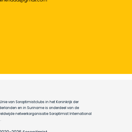
veenendaal@gmail.com
Unie van Soroptimistclubs in het Koninkrijk der
erlanden en in Suriname is onderdeel van de
eldwijde netwerkorganisatie Soroptimist International
.
2020-2026 Soroptimist