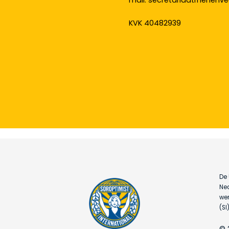
mail: secretariaatrhenen
KVK 40482939
De 
Ned
wer
(SI)
© 