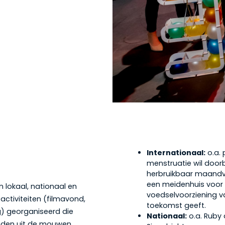
Internationaal:
o.a. 
menstruatie wil door
herbruikbaar maandv
een meidenhuis voor 
 lokaal, nationaal en
voedselvoorziening v
 activiteiten (filmavond,
toekomst geeft.
ng) georganiseerd die
Nationaal:
o.a. Ruby 
anden uit de mouwen