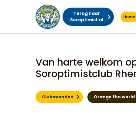
Terug naar
Home
Soroptimist.nl
Home
Van harte welkom op
Soroptimistclub Rh
Clubavonden
Orange the world