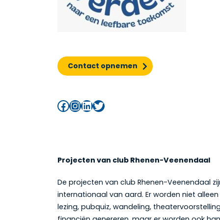
Contact opnemen
Facebook
Instagram
LinkedIn
Twitter
Projecten van club Rhenen-Veenendaal
De projecten van club Rhenen-Veenendaal zijn
internationaal van aard. Er worden niet alleen
lezing, pubquiz, wandeling, theatervoorstelli
financiën genereren, maar er worden ook h