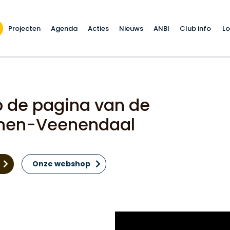
Projecten
Agenda
Acties
Nieuws
ANBI
Club info
Lo
 de pagina van de
enen-Veenendaal
Onze webshop