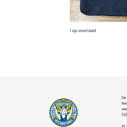
1 op voorraad
SoropShop
2
-
Upcycle
collectie
2025
aantal
De 
Ned
wer
(SI)
© 