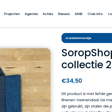
Projecten
Agenda
Acties
Nieuws
ANBI
Club info
Lo
In winkelmandje
SoropShop
collectie 
€
34,50
Dit product is met liefde g
Rhenen-Veenendaal. De meub
zijn gebruikt, zijn stalen 