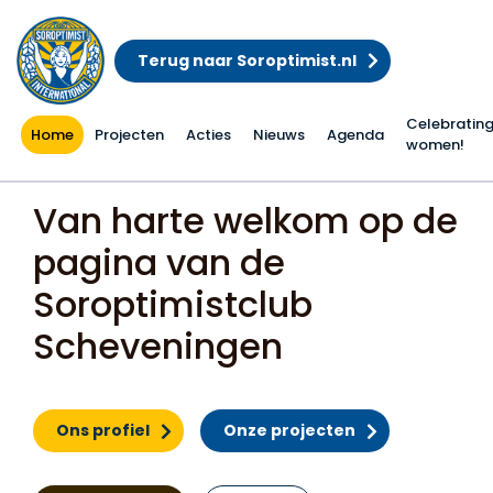
Terug naar Soroptimist.nl
Celebratin
Home
Projecten
Acties
Nieuws
Agenda
women!
Home
Van harte welkom op de
pagina van de
Soroptimistclub
Scheveningen
Ons profiel
Onze projecten