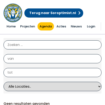
Terug naar Soroptimist.nl
Home
Projecten
Agenda
Acties
Nieuws
Login
Acties
Geen resultaten gevonden