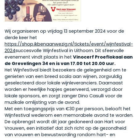
Wij organiseren op vrijdag 13 september 2024 voor de
derde keer het
https://shop.ikbenaanwezig.nl/tickets/event/wijnfestival-
2024
succesvolle Wijnfestival in Uithoorn. Dit sfeervolle
evenement vindt plaats in het
Vinocerf Proeflokaal aan
de Grevelingen 34 en is van 17.00 tot 20.00 uur.
Het Wijnfestival biedt bezoekers de gelegenheid om te
genieten van een breed scala aan wijnen, zorgvuldig
geselecteerd door lokale wijnleveranciers. Daarnaast
worden er heerlijke hapjes geserveerd, verzorgd door
lokale sponsors, en zorgt zanger Dino Casulli voor de
muzikale omlijsting van de avond.
Met een toegangsprijs van €30 per persoon, belooft het
Wijnfestival wederom een memorabele avond te worden.
De opbrengst wordt dit jaar gedoneerd aan Hart voor
Vrouwen, een initiatief dat zich richt op de gezondheid
van vrouwen en bewustwording rondom hart- en