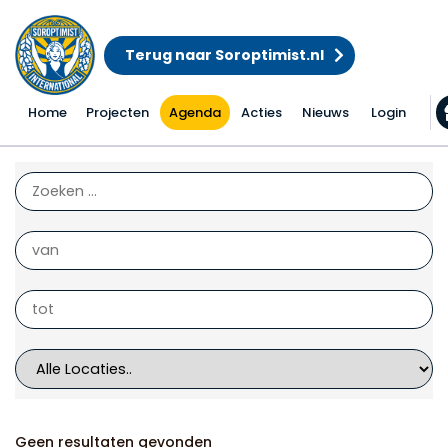
Terug naar Soroptimist.nl
Home
Projecten
Agenda
Acties
Nieuws
Login
Acties
Geen resultaten gevonden