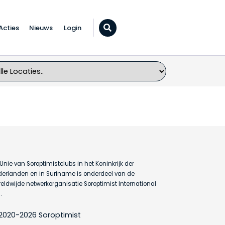
Acties
Nieuws
Login
Zoeken...
Unie van Soroptimistclubs in het Koninkrijk der
erlanden en in Suriname is onderdeel van de
eldwijde netwerkorganisatie Soroptimist International
.
2020-2026 Soroptimist