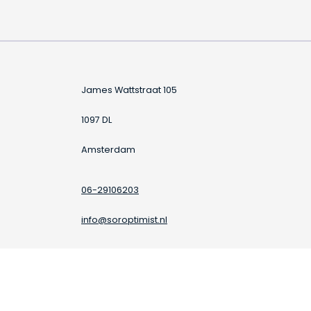
James Wattstraat 105
1097 DL
Amsterdam
06-29106203
info@soroptimist.nl