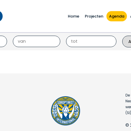
Home
Projecten
Agenda
De 
Ned
wer
(SI)
© 