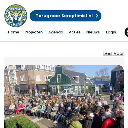
Terug naar Soroptimist.nl
Home
Projecten
Agenda
Acties
Nieuws
Login
Hannie Schaft herden
Lees Voor