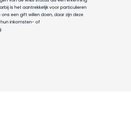
ijgen van de ANBI status als een erkenning
bij is het aantrekkelijk voor particulieren
ns een gift willen doen, daar zijn deze
 hun inkomsten- of
.