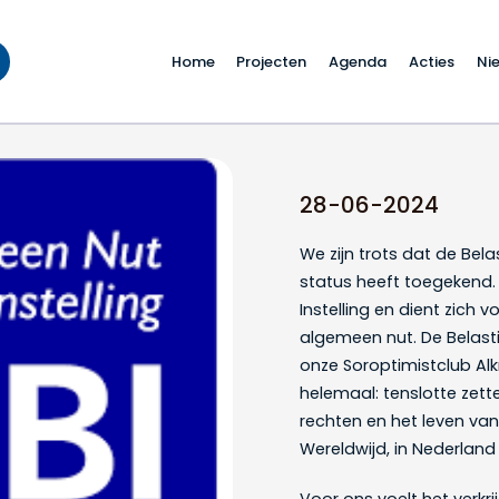
Home
Projecten
Agenda
Acties
Ni
stclub Alkmaar e.o.
28-06-2024
We zijn trots dat de Bel
status heeft toegekend.
Instelling en dient zich 
algemeen nut. De Belasti
onze Soroptimistclub Alkm
helemaal: tenslotte zette
rechten en het leven van
Wereldwijd, in Nederland 