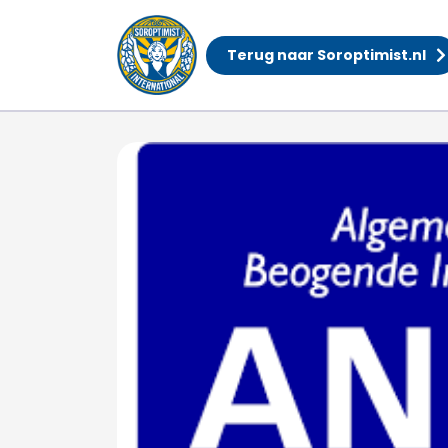
Terug naar Soroptimist.nl
ANBI status Soroptimi