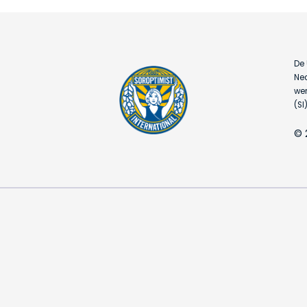
De 
Ned
wer
(SI)
© 