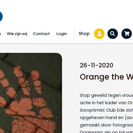
Shop
s
Wie zijn wij
Contact
Login
Zoeken...
de
26-11-2020
Orange the W
Stop geweld tegen vrouw
actie in het kader van 
Soroptimist Club Ede zi
opgeheven hand en (acce
gemaakt door fotograaf 
Daarnaast zijn op tal va