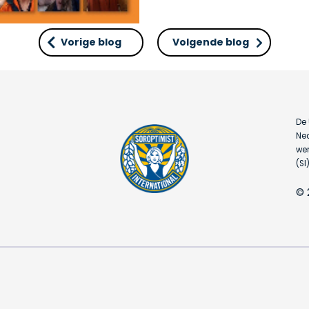
Vorige blog
Volgende blog
De 
Ned
wer
(SI)
© 