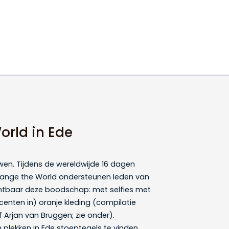
orld in Ede
en. Tijdens de wereldwijde 16 dagen
Orange the World ondersteunen leden van
chtbaar deze boodschap: met selfies met
nten in) oranje kleding (compilatie
Arjan van Bruggen; zie onder).
n plekken in Ede stoeptegels te vinden