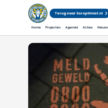
Terug naar Soroptimist.nl
Home
Projecten
Agenda
Acties
Nieuw
Orange the World in E