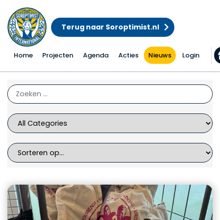
Terug naar Soroptimist.nl
Home
Projecten
Agenda
Acties
Nieuws
Login
Nieuws