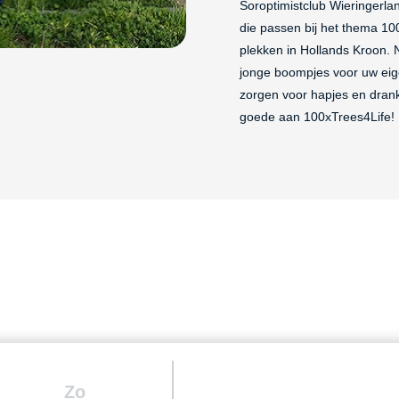
Soroptimistclub Wieringerla
die passen bij het thema 10
plekken in Hollands Kroon. N
jonge boompjes voor uw eig
zorgen voor hapjes en dran
goede aan 100xTrees4Life!
Zo