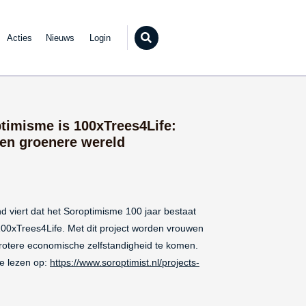
Acties
Nieuws
Login
Zoeken...
ptimisme is 100xTrees4Life:
en groenere wereld
d viert dat het Soroptimisme 100 jaar bestaat
100xTrees4Life. Met dit project worden vrouwen
rotere economische zelfstandigheid te komen.
te lezen op:
https://www.soroptimist.nl/projects-