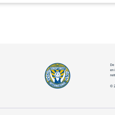
De 
en 
net
© 