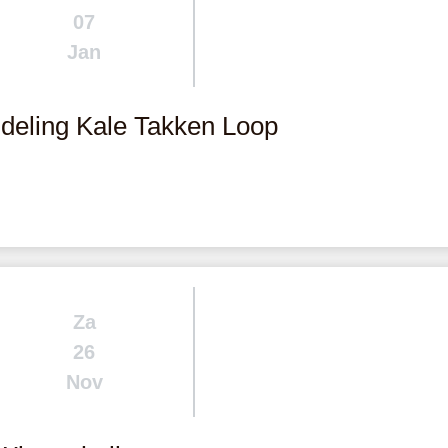
07
Jan
deling Kale Takken Loop
Za
26
Nov