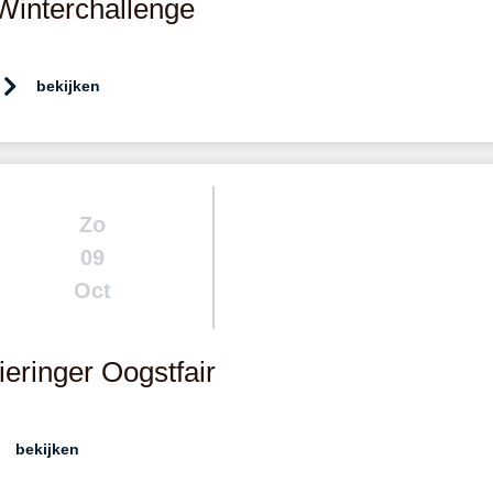
Winterchallenge
bekijken
Zo
09
Oct
eringer Oogstfair
bekijken