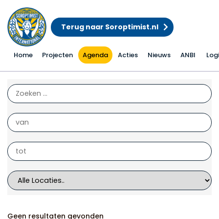
Terug naar Soroptimist.nl
Home
Projecten
Agenda
Acties
Nieuws
ANBI
Log
Acties
Geen resultaten gevonden