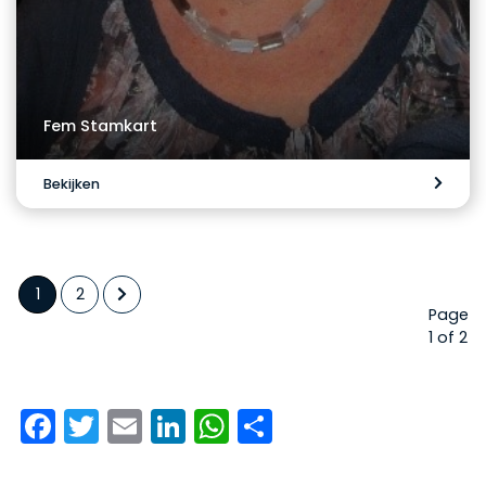
Fem Stamkart
Bekijken
1
2
Page
1 of 2
Facebook
Twitter
Email
LinkedIn
WhatsApp
Delen