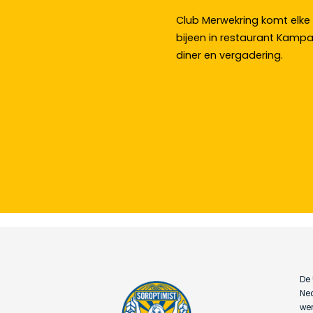
Club Merwekring komt el
bijeen in restaurant Kamp
diner en vergadering.
De 
Ned
wer