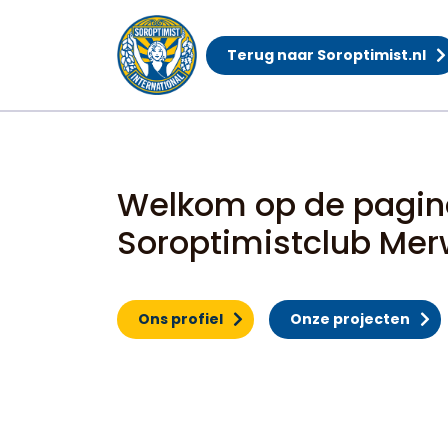
Terug naar Soroptimist.nl
Home
Welkom op de pagin
Soroptimistclub Mer
Ons profiel
Onze projecten