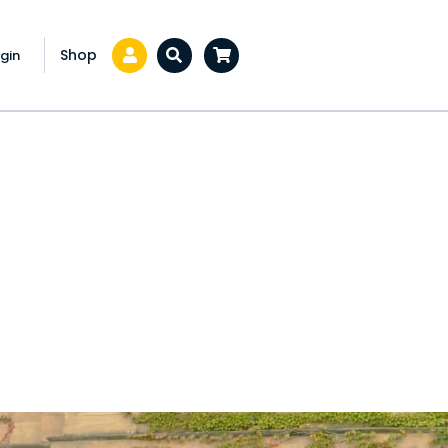
Shop
gin
Zoeken...