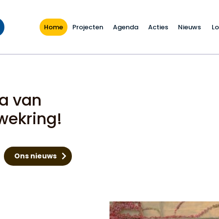
Home
Projecten
Agenda
Acties
Nieuws
Lo
a van
wekring!
Ons nieuws