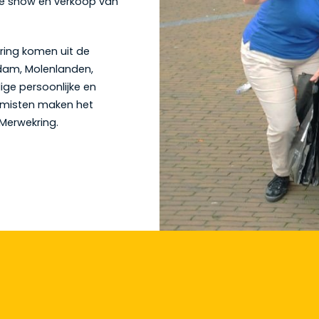
kse show en verkoop van
ring komen uit de
dam, Molenlanden,
ige persoonlijke en
imisten maken het
Merwekring.