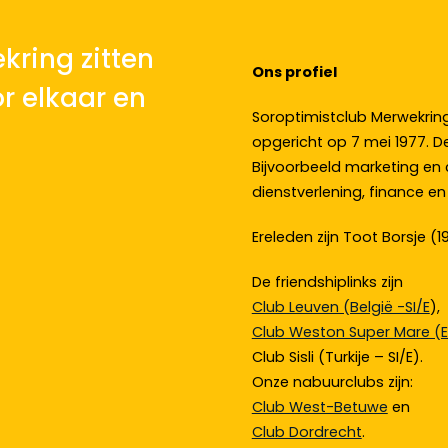
kring zitten
Ons profiel
r elkaar en
Soroptimistclub Merwekring
opgericht op 7 mei 1977. De
Bijvoorbeeld marketing en
dienstverlening, finance e
Ereleden zijn Toot Borsje (
De friendshiplinks zijn
Club Leuven (België -SI/E
),
Club Weston Super Mare (E
Club Sisli (Turkije – SI/E).
Onze nabuurclubs zijn:
Club West-Betuwe
en
Club Dordrecht
.