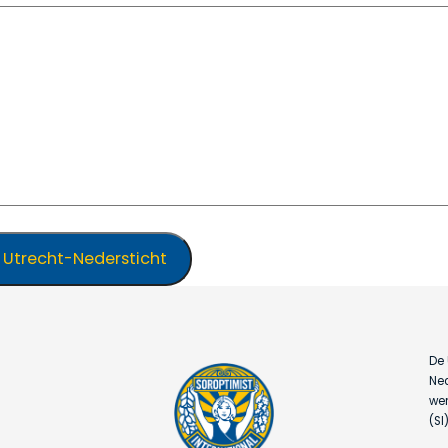
 Utrecht-Nedersticht
De 
Ned
wer
(SI)