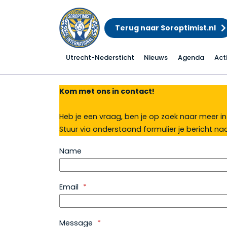
Terug naar Soroptimist.nl
Utrecht-Nedersticht
Nieuws
Agenda
Act
Contact
Kom met ons in contact!
Heb je een vraag, ben je op zoek naar meer in
Stuur via onderstaand formulier je bericht naa
Name
Email
*
Message
*