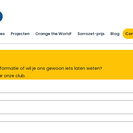
ies
Projecten
Orange the World!
Sorrozet-prijs
Blog
Con
formatie of wil je ons gewoon iets laten weten?
r onze club.