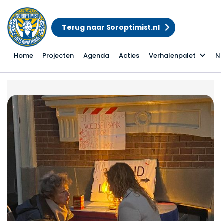
Terug naar Soroptimist.nl
Home
Projecten
Agenda
Acties
Verhalenpalet
N
Koningsnacht 2024