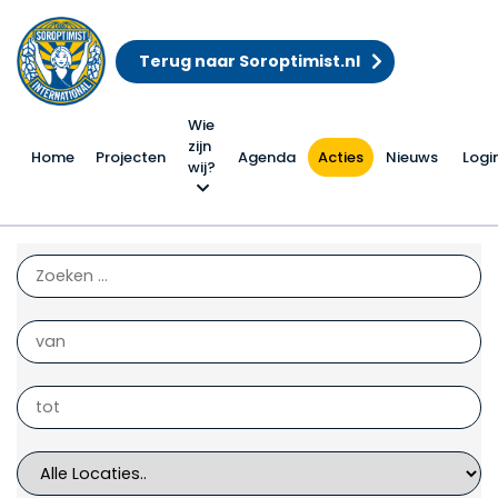
Terug naar Soroptimist.nl
Wie
zijn
Home
Projecten
Agenda
Acties
Nieuws
Logi
wij?
Alle acties