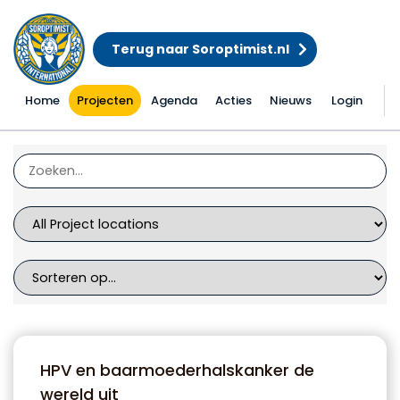
Terug naar Soroptimist.nl
Home
Projecten
Agenda
Acties
Nieuws
Login
Projecten
HPV en baarmoederhalskanker de
wereld uit