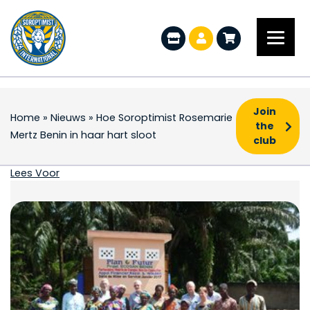
Join
Home
»
Nieuws
»
Hoe Soroptimist Rosemarie
the
Mertz Benin in haar hart sloot
club
Hoe Soroptimist Rosema
Lees Voor