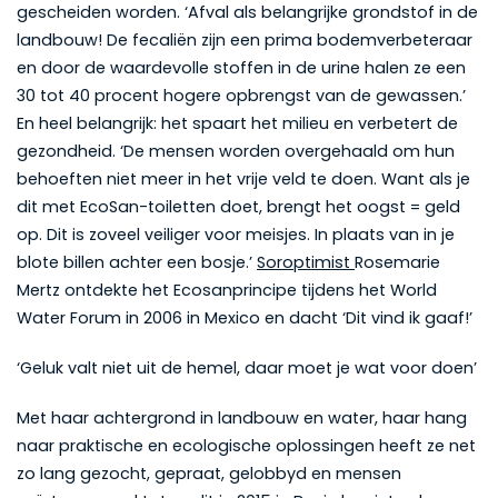
gescheiden worden. ‘Afval als belangrijke grondstof in de
landbouw! De fecaliën zijn een prima bodemverbeteraar
en door de waardevolle stoffen in de urine halen ze een
30 tot 40 procent hogere opbrengst van de gewassen.’
En heel belangrijk: het spaart het milieu en verbetert de
gezondheid. ‘De mensen worden overgehaald om hun
behoeften niet meer in het vrije veld te doen. Want als je
dit met EcoSan-toiletten doet, brengt het oogst = geld
op. Dit is zoveel veiliger voor meisjes. In plaats van in je
blote billen achter een bosje.’
Soroptimist
Rosemarie
Mertz ontdekte het Ecosanprincipe tijdens het World
Water Forum in 2006 in Mexico en dacht ‘Dit vind ik gaaf!’
‘Geluk valt niet uit de hemel, daar moet je wat voor doen’
Met haar achtergrond in landbouw en water, haar hang
naar praktische en ecologische oplossingen heeft ze net
zo lang gezocht, gepraat, gelobbyd en mensen