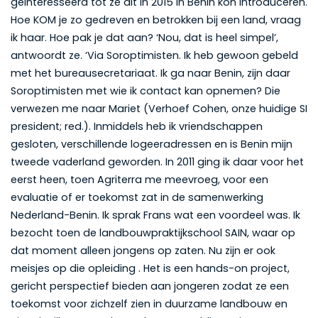
geïnteresseerd tot ze dit in 2015 in Benin kon introduceren.
Hoe KOM je zo gedreven en betrokken bij een land, vraag
ik haar. Hoe pak je dat aan? ‘Nou, dat is heel simpel’,
antwoordt ze. ‘Via Soroptimisten. Ik heb gewoon gebeld
met het bureausecretariaat. Ik ga naar Benin, zijn daar
Soroptimisten met wie ik contact kan opnemen? Die
verwezen me naar Mariet (Verhoef Cohen, onze huidige SI
president; red.). Inmiddels heb ik vriendschappen
gesloten, verschillende logeeradressen en is Benin mijn
tweede vaderland geworden. In 2011 ging ik daar voor het
eerst heen, toen Agriterra me meevroeg, voor een
evaluatie of er toekomst zat in de samenwerking
Nederland-Benin. Ik sprak Frans wat een voordeel was. Ik
bezocht toen de landbouwpraktijkschool SAIN, waar op
dat moment alleen jongens op zaten. Nu zijn er ook
meisjes op die opleiding . Het is een hands-on project,
gericht perspectief bieden aan jongeren zodat ze een
toekomst voor zichzelf zien in duurzame landbouw en