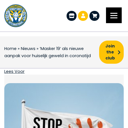
Join
Home
»
Nieuws
»
‘Masker 19’ als nieuwe
the
aanpak voor huiselijk geweld in coronatijd
club
‘Masker 19’ als nieuwe
Lees Voor