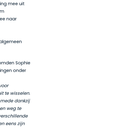
ing mee uit
om
mee naar
algemeen
komden Sophie
gingen onder
voor
t te wisselen.
s mede dankzij
een weg te
erschillende
en eens zijn