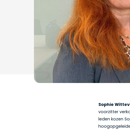
Sophie Witte
voorzitter ver
leden kozen S
hoogopgeleide l