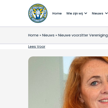
Home
Wie zijn wij
Nieuws
Home
»
Nieuws
»
Nieuwe voorzitter Verenigi
Nieuwe voorzitter Ver
Lees Voor