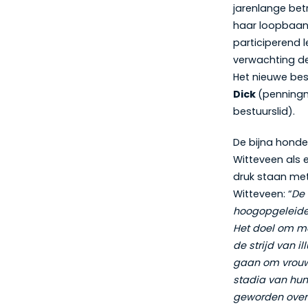
jarenlange bet
haar loopbaan 
participerend 
verwachting de
Het nieuwe bes
Dick
(penning
bestuurslid).
De bijna honde
Witteveen als e
druk staan met
Witteveen: “
De 
hoogopgeleide 
Het doel om me
de strijd van i
gaan om vrouw
stadia van hun 
geworden over