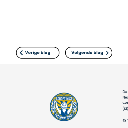
Vorige blog
Volgende blog
De 
Ned
wer
(SI)
© 