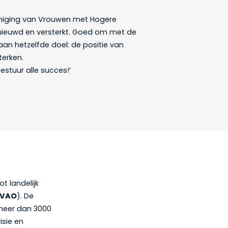
eniging van Vrouwen met Hogere
rnieuwd en versterkt. Goed om met de
n hetzelfde doel: de positie van
terken.
stuur alle succes!’
t landelijk
VAO
). De
meer dan 3000
isie en