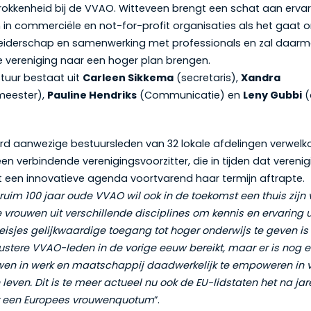
rokkenheid bij de VVAO. Witteveen brengt een schat aan ervar
in commerciële en not-for-profit organisaties als het gaat 
leiderschap en samenwerking met professionals en zal daar
 vereniging naar een hoger plan brengen.
tuur bestaat uit
Carleen Sikkema
(secretaris),
Xandra
meester),
Pauline Hendriks
(Communicatie) en
Leny Gubbi
(
rd aanwezige bestuursleden van 32 lokale afdelingen verwel
en verbindende verenigingsvoorzitter, die in tijden dat vereni
 een innovatieve agenda voortvarend haar termijn aftrapte.
ruim 100 jaar oude VVAO wil ook in de toekomst een thuis zijn 
vrouwen uit verschillende disciplines om kennis en ervaring ui
isjes gelijkwaardige toegang tot hoger onderwijs te geven i
llustere VVAO-leden in de vorige eeuw bereikt, maar er is nog 
en in werk en maatschappij daadwerkelijk te empoweren in v
leven. Dit is te meer actueel nu ook de EU-lidstaten het na jar
 een Europees vrouwenquotum
”.