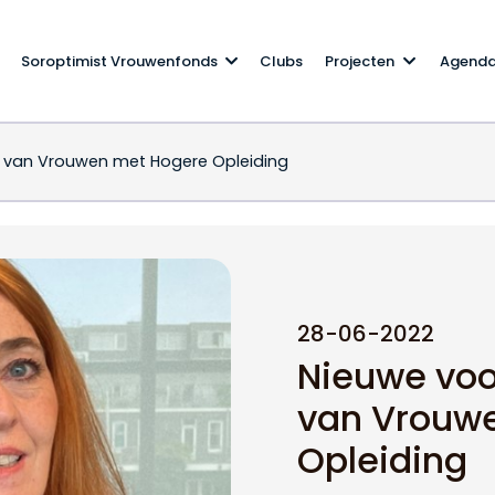
Soroptimist Vrouwenfonds
Clubs
Projecten
Agend
ng van Vrouwen met Hogere Opleiding
eniging van Vrouwen m
28-06-2022
Nieuwe voo
van Vrouw
Opleiding