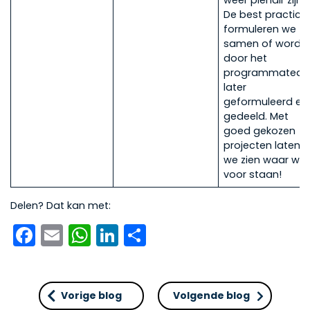
weer plenair zijn.
De best practice
formuleren we
samen of wordt
door het
programmatea
later
geformuleerd en
gedeeld. Met
goed gekozen
projecten laten
we zien waar we
voor staan!
Delen? Dat kan met:
Facebook
Email
WhatsApp
LinkedIn
Delen
Vorige blog
Volgende blog