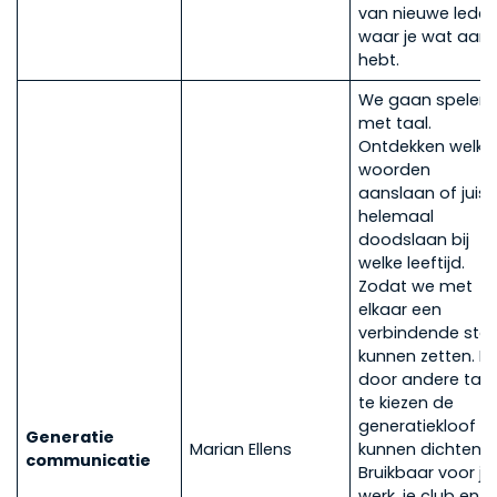
van nieuwe leden
waar je wat aan
hebt.
We gaan spelen
met taal.
Ontdekken welke
woorden
aanslaan of juist
helemaal
doodslaan bij
welke leeftijd.
Zodat we met
elkaar een
verbindende sta
kunnen zetten. E
door andere taal
te kiezen de
generatiekloof
Generatie
Marian Ellens
kunnen dichten.
communicatie
Bruikbaar voor je
werk, je club en