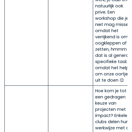
natuurlijk ook
prive. Een
workshop die je
niet mag missen
omdat het
verrijkend is om j
oogkleppen af t
zetten, hmmm
dat is al generat
specifieke taal…
omdat het helpt
om onze oortjes
uit te doen 😉
Hoe kom je tot
een gedragen
keuze van
projecten met
impact? Enkele
clubs delen hun
werkwijze met de