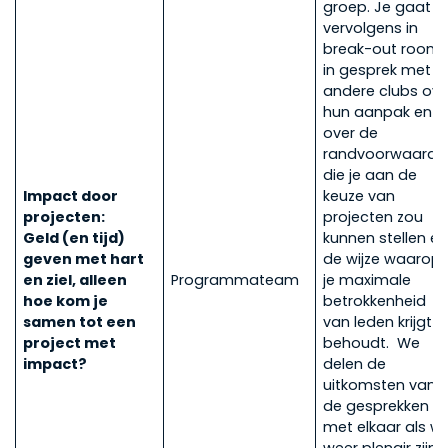
groep. Je gaat
vervolgens in
break-out room
in gesprek met
andere clubs ove
hun aanpak en
over de
randvoorwaarde
die je aan de
Impact door
keuze van
projecten:
projecten zou
Geld (en tijd)
kunnen stellen e
geven met hart
de wijze waarop
en ziel, alleen
Programmateam
je maximale
hoe kom je
betrokkenheid
samen tot een
van leden krijgt e
project met
behoudt. We
impact?
delen de
uitkomsten van
de gesprekken
met elkaar als w