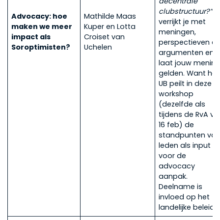
decentrale
clubstructuur?”
J
Advocacy: hoe
Mathilde Maas
verrijkt je met
maken we meer
Kuper en Lotta
meningen,
impact als
Croiset van
perspectieven e
Soroptimisten?
Uchelen
argumenten en
laat jouw menin
gelden. Want het
UB peilt in deze
workshop
(dezelfde als
tijdens de RvA va
16 feb) de
standpunten va
leden als input
voor de
advocacy
aanpak.
Deelname is
invloed op het
landelijke beleid!