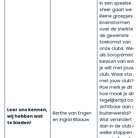
In een speelse
sfeer gaan we in
kleine groepjes
brainstormen
over de sterkte e
de gewenste
toekomst van
onze clubs. Wee
als Soroptimist
bewust van wat
je wilt met jouw
club. Waar sta je
met jouw club?
Hoe merk je dit e
hoe maak je dit
tegelijkertijd ook
zichtbaar aan d
Leer ons kennen,
Berthe van Engen
buitenwereld?
wij hebben wat
en Ingrid Blaauw
Wat verandert er
te bieden!
dan in de club e
welke stappen ze