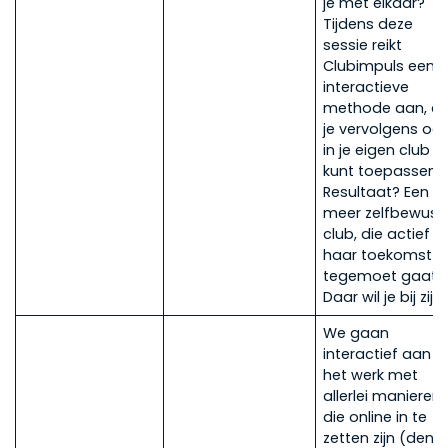
je met elkaar?
Tijdens deze
sessie reikt
Clubimpuls een
interactieve
methode aan, di
je vervolgens oo
in je eigen club
kunt toepassen.
Resultaat? Een
meer zelfbewust
club, die actief
haar toekomst
tegemoet gaat.
Daar wil je bij zijn
We gaan
interactief aan
het werk met
allerlei manieren
die online in te
zetten zijn (denk