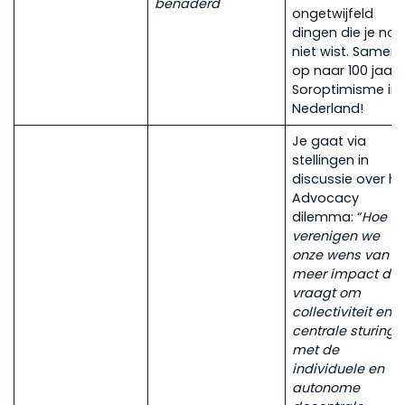
benaderd
ongetwijfeld
dingen die je no
niet wist. Samen
op naar 100 jaar
Soroptimisme in
Nederland!
Je gaat via
stellingen in
discussie over he
Advocacy
dilemma: “
Hoe
verenigen we
onze wens van
meer impact dat
vraagt om
collectiviteit en
centrale sturing
met de
individuele en
autonome