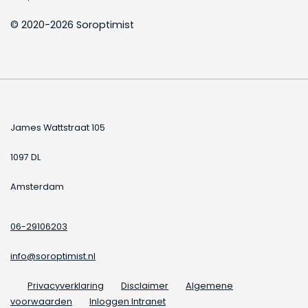
© 2020-2026 Soroptimist
James Wattstraat 105
1097 DL
Amsterdam
06-29106203
info@soroptimist.nl
Privacyverklaring
Disclaimer
Algemene
voorwaarden
Inloggen Intranet