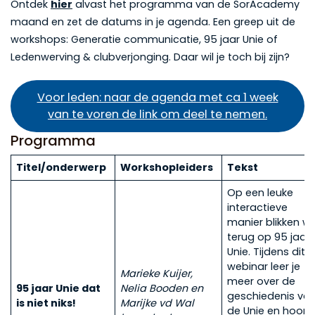
Ontdek
hier
alvast het programma van de SorAcademy
maand en zet de datums in je agenda. Een greep uit de
workshops: Generatie communicatie, 95 jaar Unie of
Ledenwerving & clubverjonging. Daar wil je toch bij zijn?
Voor leden: naar de agenda met ca 1 week
van te voren de link om deel te nemen.
Programma
Titel/onderwerp
Workshopleiders
Tekst
Op een leuke
interactieve
manier blikken w
terug op 95 jaar
Unie. Tijdens dit
webinar leer je
Marieke Kuijer,
meer over de
95 jaar Unie dat
Nelia Booden en
geschiedenis va
is niet niks!
Marijke vd Wal
de Unie en hoor j