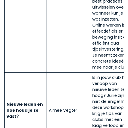
best practices
uitwisselen over
wanneer kun je
wat inzetten.
Online werken is
effectief als er
beweging inzit e
efficiënt qua
tijdsinvestering.
Je neemt zeker
concrete ideeën
mee naar je club
Is in jouw club he
verloop van
nieuwe leden te
hoog? Jullie zijn
niet de enige! In
Nieuwe leden en
deze workshop
hoe houd je ze
Aimee Vegter
krijg je tips van
vast?
clubs met een
laag verloop en