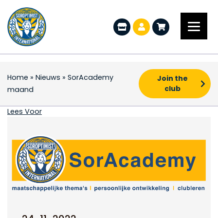
Home
»
Nieuws
»
SorAcademy
Join the
club
maand
SorAcademy maand
Lees Voor