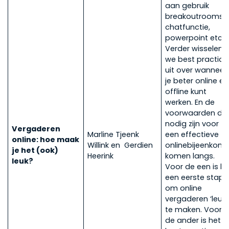
aan gebruik
breakoutrooms,
chatfunctie,
powerpoint etc.)
Verder wisselen
we best practice
uit over wanneer
je beter online en
offline kunt
werken. En de
voorwaarden die
nodig zijn voor
Vergaderen
Marline Tjeenk
een effectieve
online: hoe maak
Willink en Gerdien
onlinebijeenkoms
je het (ook)
Heerink
komen langs.
leuk?
Voor de een is he
een eerste stap
om online
vergaderen ‘leuk’
te maken. Voor
de ander is het