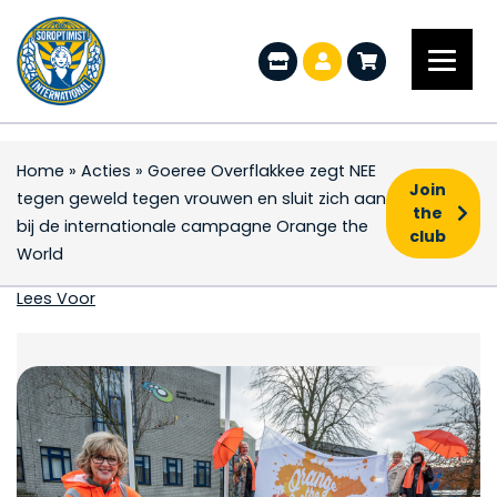
Home
»
Acties
»
Goeree Overflakkee zegt NEE
Join
tegen geweld tegen vrouwen en sluit zich aan
the
bij de internationale campagne Orange the
club
World
Goeree Overflakkee ze
Lees Voor