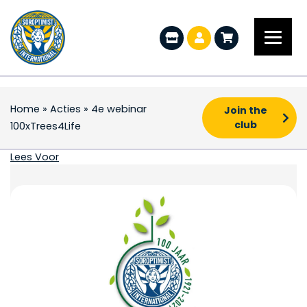
Home
»
Acties
»
4e webinar
Join the
club
100xTrees4Life
4e webinar 100xTrees4
Lees Voor