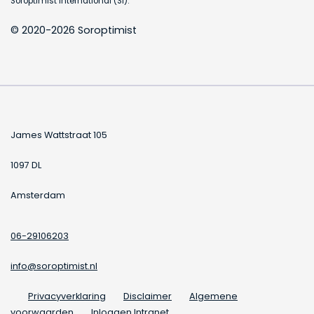
Soroptimist International (SI).
© 2020-2026 Soroptimist
James Wattstraat 105
1097 DL
Amsterdam
06-29106203
info@soroptimist.nl
Privacyverklaring
Disclaimer
Algemene
voorwaarden
Inloggen Intranet