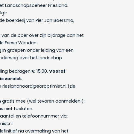
t Landschapsbeheer Friesland.
lgt:
de boerderij van Pier Jan Boersma,
g van de boer over zijn bijdrage aan het
e Friese Wouden
g in groepen onder leiding van een
onderweg over het landschap
ling bedragen € 15,00.
Vooraf
s vereist.
j Frieslandnoord@soroptimist.nl (zie
en gratis mee (wel tevoren aanmelden!).
 niet toelaten.
aantal en telefoonnummer via:
ist.nl
efinitief na overmaking van het