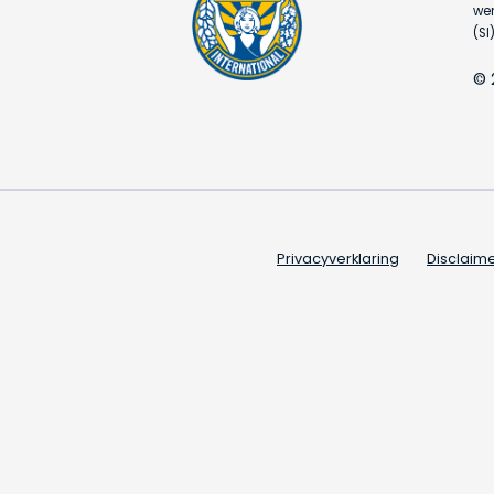
wer
(SI)
© 
Privacyverklaring
Disclaim