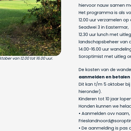
hiervoor nauw samen me
Het programma is als vo
12.00 uur verzamelen op 
Seadwei 3 in Eastermar,
12.30 uur lunch met uitle
landschapsbeheer van d
14.00-16.00 uur wandelin
Soroptimist met uitleg 
ber van 12.00 tot 16.00 uur.
De kosten van de wande
aanmelden en betalen i
Dit kan t/m 5 oktober bi
hieronder).
Kinderen tot 10 jaar lop
Honden kunnen we helaas
• Aanmelden ovv naam, 
Frieslandnoord@soroptim
• De aanmelding is pas d