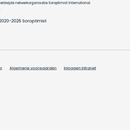
eldwijde netwerkorganisatie Soroptimist International
.
2020-2026 Soroptimist
er
Algemene voorwaarden
Inloggen Intranet