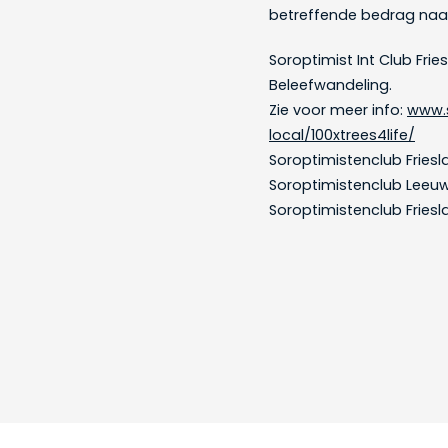
betreffende bedrag naa
Soroptimist Int Club Fri
Beleefwandeling.
Zie voor meer info:
www.s
local/100xtrees4life/
Soroptimistenc
Soroptimistenclub
Soroptimistenclub Friesl