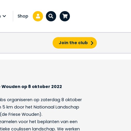
Shop
a
Zoeken...
Join the club
r
e Wouden op 8 oktober 2022
lubs organiseren op zaterdag 8 oktober
n 5 km door het Nationaal Landschap
 (de Friese Wouden).
inzamelen voor het beplanten van een
stieke coulissen landschap. We werken