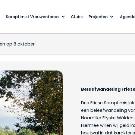
Soroptimist Vrouwenfonds
Clubs
Projecten
Agend
en op 8 oktober
se Wouden op 8 oktobe
Beleefwandeling Fries
Drie Friese Soroptimistc
een beleefwandeling va
Noardlike Fryske Wâlden
Hiermee willen wij geld 
houtwal in dat karakteri