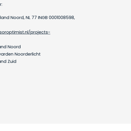
r:
esland Noord, NL 77 INGB 0001008598,
oroptimist.nl/projects-
lub Friesland Noord
 Leeuwarden Noorderlicht
and Zuid