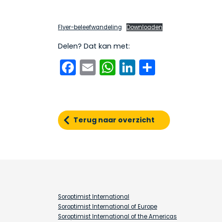
Flyer-beleefwandeling
Downloaden
Delen? Dat kan met:
Facebook
Email
WhatsApp
LinkedIn
Delen
Terug naar overzicht
Soroptimist International
Soroptimist International of Europe
Soroptimist International of the Americas