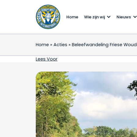
Home
Wie zijn wij
Nieuws
Home
»
Acties
»
Beleefwandeling Friese Woud
Beleefwandeling Frie
Lees Voor