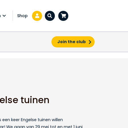
Shop
a
Zoeken...
Join the club
else tuinen
s een keer Engelse tuinen willen
ar! We gaan van 29 mei tot en met 1 juni