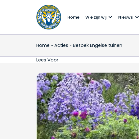
Home
Wie zijn wij
Nieuws
Home
»
Acties
»
Bezoek Engelse tuinen
Bezoek Engelse tuinen
Lees Voor