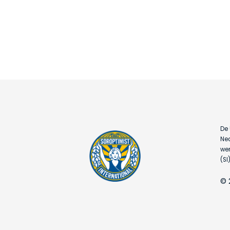
De 
Ned
wer
(SI)
© 