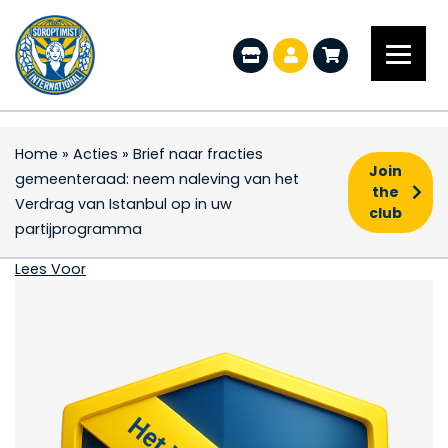
Home
»
Acties
»
Brief naar fracties
Join
gemeenteraad: neem naleving van het
the
Verdrag van Istanbul op in uw
club
partijprogramma
Brief naar fracties g
Lees Voor