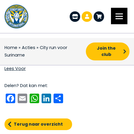
Home
»
Acties
»
City run voor
Join the
club
Suriname
City run voor Surinam
Lees Voor
Delen? Dat kan met:
Facebook
Email
WhatsApp
LinkedIn
Delen
Terug naar overzicht