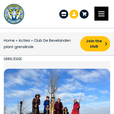
Home
»
Acties
»
Club De Bevelanden
Join the
club
plant grenslinde
Club De Bevelanden pl
Lees Voor