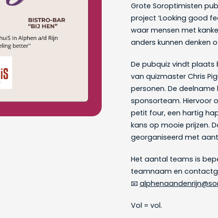
Grote Soroptimisten pub
project ‘Looking good fe
waar mensen met kanker 
anders kunnen denken o
De pubquiz vindt plaats 
van quizmaster Chris Pig
personen. De deelname 
sponsorteam. Hiervoor 
petit four, een hartig h
kans op mooie prijzen. D
georganiseerd met aantre
Het aantal teams is bep
teamnaam en contactge
📧
alphenaandenrijn@sor
Vol = vol.