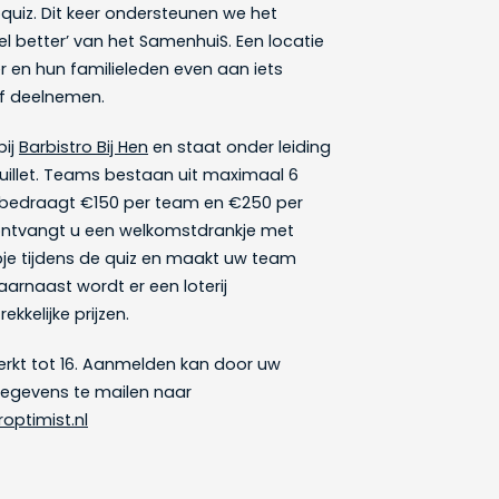
quiz. Dit keer ondersteunen we het
el better’ van het SamenhuiS. Een locatie
en hun familieleden even aan iets
f deelnemen.
bij
Barbistro Bij Hen
en staat onder leiding
uillet. Teams bestaan uit maximaal 6
bedraagt €150 per team en €250 per
ontvangt u een welkomstdrankje met
apje tijdens de quiz en maakt uw team
aarnaast wordt er een loterij
kkelijke prijzen.
erkt tot 16. Aanmelden kan door uw
gevens te mailen naar
optimist.nl