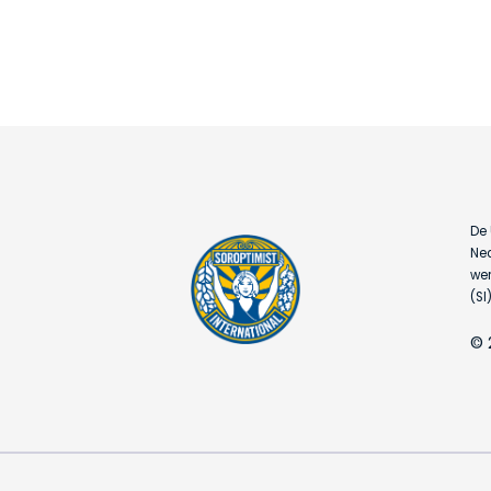
De 
Ned
wer
(SI)
© 