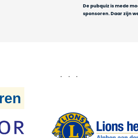
De pubquiz is mede mo
sponsoren. Daar zijn w
ren