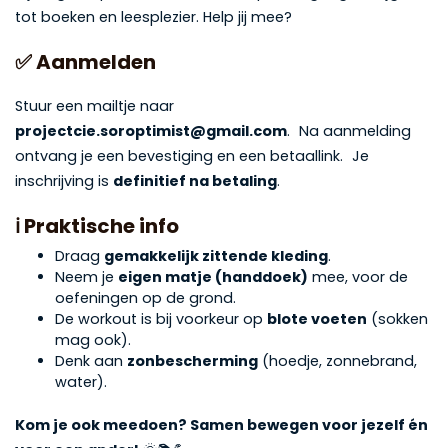
tot boeken en leesplezier. Help jij mee?
✅
Aanmelden
Stuur een mailtje naar
projectcie.soroptimist@gmail.com
. Na aanmelding
ontvang je een bevestiging en een betaallink. Je
inschrijving is
definitief na betaling
.
ℹ️
Praktische info
Draag
gemakkelijk zittende kleding
.
Neem je
eigen matje (handdoek)
mee, voor de
oefeningen op de grond.
De workout is bij voorkeur op
blote voeten
(sokken
mag ook).
Denk aan
zonbescherming
(hoedje, zonnebrand,
water).
Kom je ook meedoen? Samen bewegen voor jezelf én