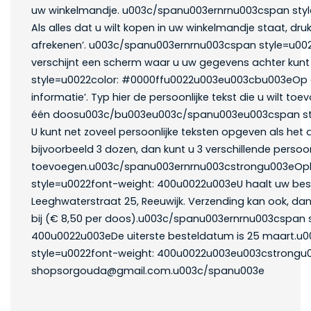
uw winkelmandje. u003c/spanu003ernrnu003cspan sty
Als alles dat u wilt kopen in uw winkelmandje staat, d
afrekenen’. u003c/spanu003ernrnu003cspan style=u00
verschijnt een scherm waar u uw gegevens achter kun
style=u0022color: #0000ffu0022u003eu003cbu003eOp dit
informatie’. Typ hier de persoonlijke tekst die u wilt toe
één doosu003c/bu003eu003c/spanu003eu003cspan sty
U kunt net zoveel persoonlijke teksten opgeven als het a
bijvoorbeeld 3 dozen, dan kunt u 3 verschillende persoon
toevoegen.u003c/spanu003ernrnu003cstrongu003eOp
style=u0022font-weight: 400u0022u003eU haalt uw bestel
Leeghwaterstraat 25, Reeuwijk. Verzending kan ook, da
bij (€ 8,50 per doos).u003c/spanu003ernrnu003cspan 
400u0022u003eDe uiterste besteldatum is 25 maart.
style=u0022font-weight: 400u0022u003eu003cstrongu
shopsorgouda@gmail.com.u003c/spanu003e