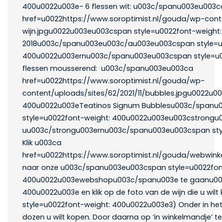
400u0022u003e- 6 flessen wit: u003c/spanu003eu003c
href=u0022https://www.soroptimist.nl/gouda/wp-conte
wijn.jpgu0022u003eu003cspan style=u0022font-weight
2018u003c/spanu003eu003c/au003eu003cspan style=u
400u0022u003ernu003c/spanu003eu003cspan style=u0
flessen mousserend: u003c/spanu003eu003ca
href=u0022https://www.soroptimist.nl/gouda/wp-
content/uploads/sites/62/2021/11/bubbles.jpgu0022u0
400u0022u003eTeatinos Signum Bubblesu003c/spanu
style=u0022font-weight: 400u0022u003eu003cstrongu0
uu003c/strongu003ernu003c/spanu003eu003cspan styl
Klik u003ca
href=u0022https://www.soroptimist.nl/gouda/webwin
naar onze u003c/spanu003eu003cspan style=u0022fon
400u0022u003ewebshopu003c/spanu003e te gaanu003
400u0022u003e en klik op de foto van de wijn die u w
style=u0022font-weight: 400u0022u003e3) Onder in he
dozen u wilt kopen. Door daarna op ‘in winkelmandje’ te