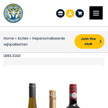
Home
»
Acties
»
Gepersonaliseerde
Join the
club
wijnpakketten
Gepersonaliseerde wi
Lees Voor