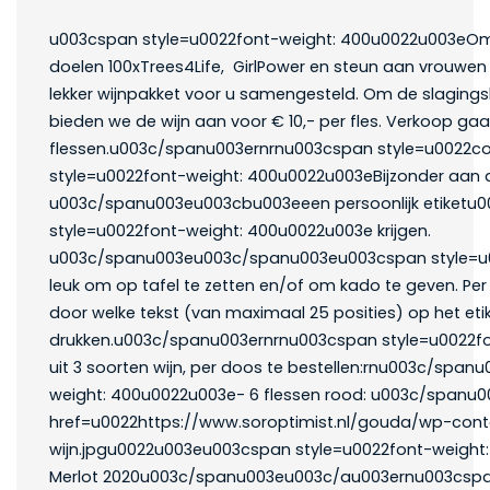
u003cspan style=u0022font-weight: 400u0022u003eOm 
doelen 100xTrees4Life, GirlPower en steun aan vrouwe
lekker wijnpakket voor u samengesteld. Om de slagings
bieden we de wijn aan voor € 10,- per fles. Verkoop ga
flessen.u003c/spanu003ernrnu003cspan style=u0022c
style=u0022font-weight: 400u0022u003eBijzonder aan di
u003c/spanu003eu003cbu003eeen persoonlijk etiket
style=u0022font-weight: 400u0022u003e krijgen.
u003c/spanu003eu003c/spanu003eu003cspan style=u0
leuk om op tafel te zetten en/of om kado te geven. Per
door welke tekst (van maximaal 25 posities) op het etik
drukken.u003c/spanu003ernrnu003cspan style=u0022fo
uit 3 soorten wijn, per doos te bestellen:rnu003c/spa
weight: 400u0022u003e- 6 flessen rood: u003c/spanu
href=u0022https://www.soroptimist.nl/gouda/wp-conte
wijn.jpgu0022u003eu003cspan style=u0022font-weight
Merlot 2020u003c/spanu003eu003c/au003ernu003cspan