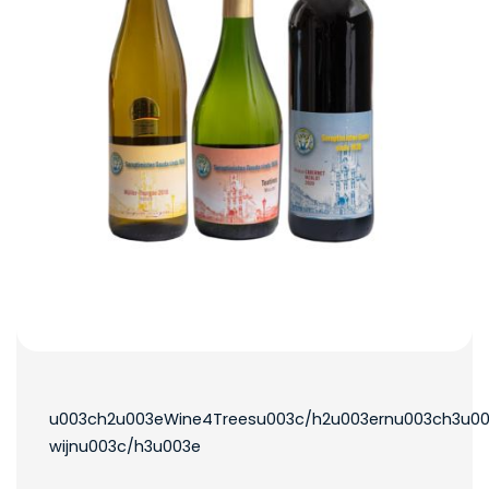
u003ch2u003eWine4Treesu003c/h2u003ernu003ch3u00
wijnu003c/h3u003e