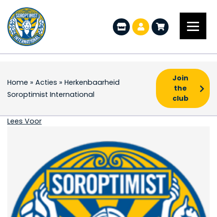
Join
Home
»
Acties
»
Herkenbaarheid
the
Soroptimist International
club
Herkenbaarheid Soropt
Lees Voor