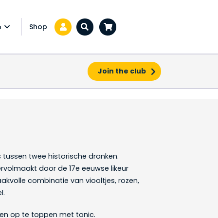
Shop
a
Zoeken...
Join the club
is tussen twee historische dranken.
rvolmaakt door de 17e eeuwse likeur
kvolle combinatie van viooltjes, rozen,
l.
 en op te toppen met tonic.