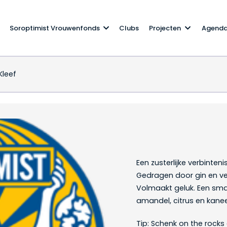
Soroptimist Vrouwenfonds
Clubs
Projecten
Agend
Kleef
by Van Kleef
Een zusterlijke verbinten
Gedragen door gin en ve
Volmaakt geluk. Een smaa
amandel, citrus en kanee
Tip: Schenk on the rocks