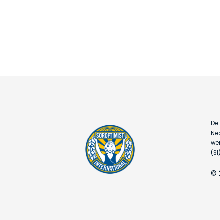
De 
Ned
wer
(SI)
© 