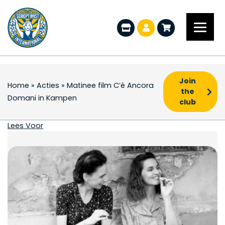
Join
Home
»
Acties
»
Matinee film C’è Ancora
the
Domani in Kampen
club
Matinee film C’è Anc
Lees Voor