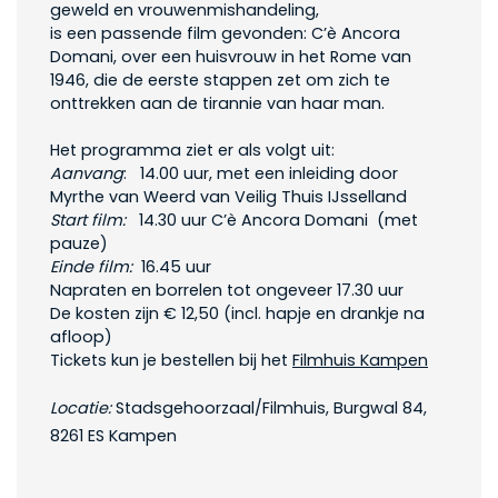
geweld en vrouwenmishandeling,
is
een
passende film gevonden: C’è Ancora
Domani, over een huisvrouw in het Rome van
1946, die de eerste stappen zet om zich te
onttrekken aan de tirannie van haar man.
Het programma ziet er als volgt uit:
Aanvang
: 14.00 uur, met een inleiding door
Myrthe van Weerd
van Veilig Thuis IJsselland
Start film:
14.30 uur
C’è
Ancora Domani
(met
pauze)
Einde film:
16.45 uur
Napraten en borrelen tot ongeveer 17.30 uur
De kosten zijn € 12,50 (incl. hapje en drankje na
afloop)
Tickets kun je bestellen bij het
Filmhuis Kampen
Locatie:
Stadsgehoorzaal/Filmhuis, Burgwal 84,
8261 ES Kampen