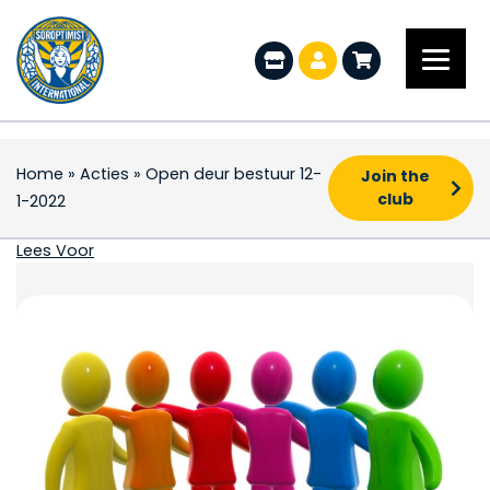
Home
»
Acties
»
Open deur bestuur 12-
Join the
club
1-2022
Open deur bestuur 12-
Lees Voor