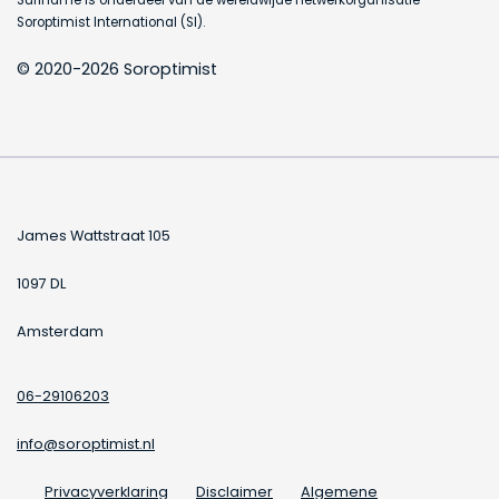
Suriname is onderdeel van de wereldwijde netwerkorganisatie
Soroptimist International (SI).
© 2020-2026 Soroptimist
James Wattstraat 105
1097 DL
Amsterdam
06-29106203
info@soroptimist.nl
Privacyverklaring
Disclaimer
Algemene