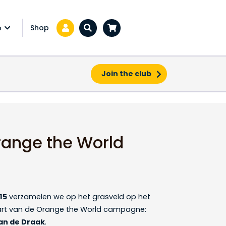
Shop
a
Zoeken...
Join the club
ange the World
15
verzamelen we op het grasveld op het
tart van de Orange the World campagne:
van de Draak
.