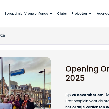
Soroptimist Vrouwenfonds
Clubs
Projecten
Agend
025
orld 2025
Opening Or
2025
Op
25 november om 16:
Stationsplein voor de s
het
oranje verlichten 