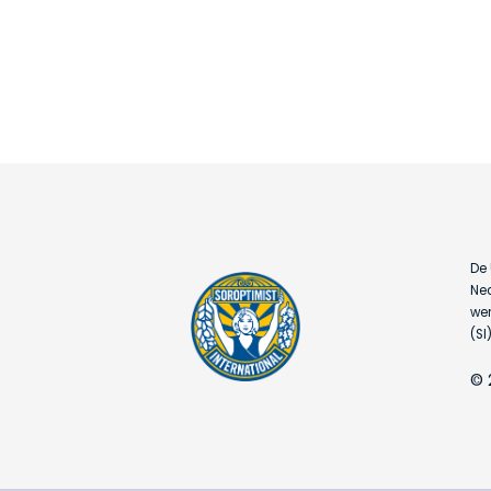
De 
Ned
wer
(SI)
© 