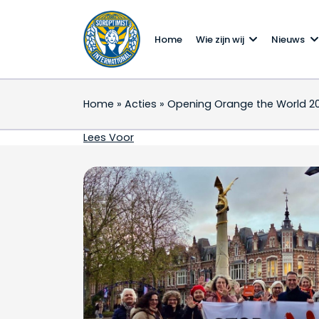
Home
Wie zijn wij
Nieuws
Home
»
Acties
»
Opening Orange the World 2
Opening Orange the W
Lees Voor