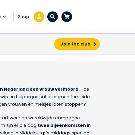
Shop
a
Zoeken...
Join the club
 in Nederland een vrouw vermoord.
Hoe
rwijs en hulporganisaties samen femicide
gen vrouwen en meisjes laten stoppen?
tart weer de wereldwijde campagne
m zijn er die dag
twee bijeenkomsten
in
Zeeland in Middelburg: ’s middags speciaal