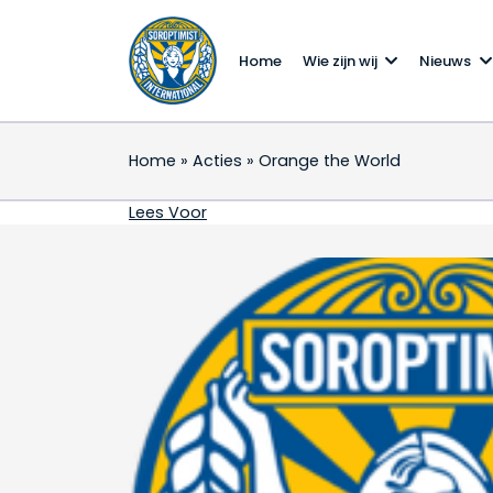
Home
Wie zijn wij
Nieuws
Home
»
Acties
»
Orange the World
Orange the World
Lees Voor