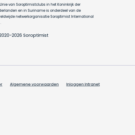
Unie van Soroptimistclubs in het Koninkrijk der
erlanden en in Suriname is onderdeel van de
eldwijde netwerkorganisatie Soroptimist International
.
2020-2026 Soroptimist
er
Algemene voorwaarden
Inloggen Intranet