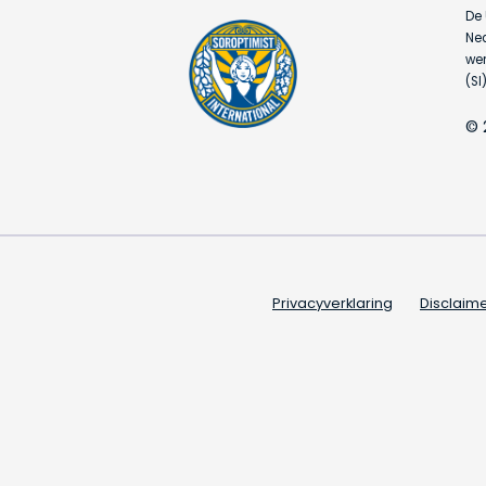
De 
Ned
wer
(SI)
© 
Privacyverklaring
Disclaim