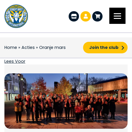
Home
»
Acties
»
Oranje mars
Join the club
Oranje mars
Lees Voor