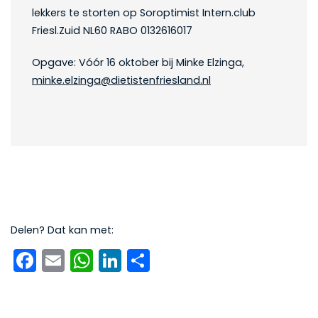
lekkers te storten op Soroptimist Intern.club
Friesl.Zuid NL60 RABO 0132616017
Opgave: Vóór 16 oktober bij Minke Elzinga,
minke.elzinga@dietistenfriesland.nl
Delen? Dat kan met:
Facebook
Email
WhatsApp
LinkedIn
Delen