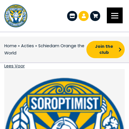
Home
»
Acties
»
Schiedam Orange the
Join the
club
World
Schiedam Orange the
Lees Voor