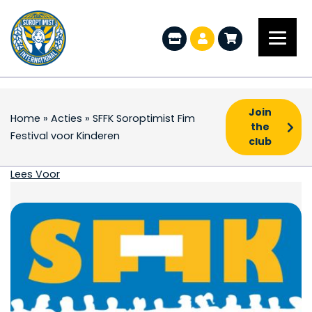
Join
Home
»
Acties
»
SFFK Soroptimist Fim
the
Festival voor Kinderen
club
SFFK Soroptimist Fim F
Lees Voor