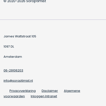
© 2020-2026 Soroptimist
James Wattstraat 105
1097 DL
Amsterdam
06-29106203
info@soroptimist.nl
Privacyverklaring
Disclaimer
Algemene
voorwaarden
Inloggen Intranet