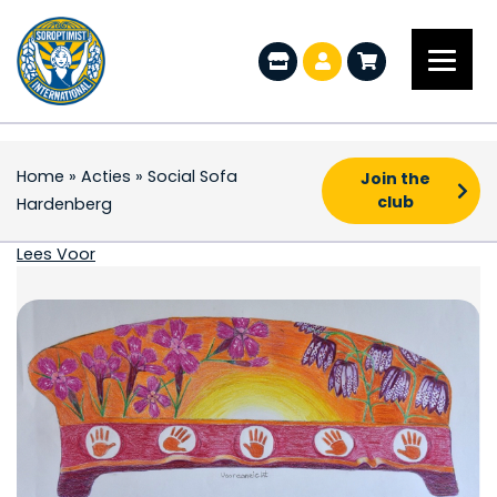
Home
»
Acties
»
Social Sofa
Join the
club
Hardenberg
Social Sofa Hardenbe
Lees Voor