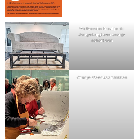
Wethouder Froukje de
Jonge krijgt een oranje
schort aan
Oranje steentjes plakken