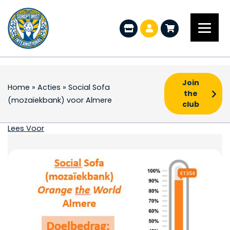
Join
Home
»
Acties
»
Social Sofa
the
(mozaïekbank) voor Almere
club
Social Sofa (mozaïek
Lees Voor