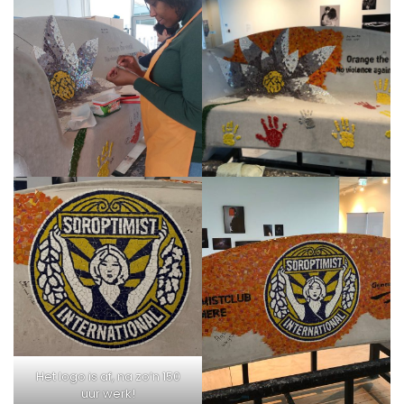
Het logo is af, na zo’n 150
uur werk!