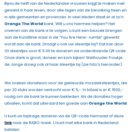
Bijna de helft van de Nederlandse vrouwen krijgt te maken met
geweld in haar leven, door alle lagen van de bevolking heen en
in alle gemeenten en provincies. In veel steden staat er al zo’n
Orange The World
bank. Wilt u ons hiermee helpen? Het
creëren van de bank is te volgen; u kunt een bezoek brengen
aan de Kunstlinie waar in de “You Are Here- ruimte” gewerkt
wordt aan de bank. Draagt u ook uw steentje bij? Dat kan door
20 steentjes voor € 5.00 te doneren via onderstaande QR code.
Onze dank is groot, doneer en kom kijken! Wethouder Froukje
de Jonge droeg ook al haar steentje bij (zie foto’s hieronder).
We zoeken donateurs voor de gekleurde mozaïeksteentjes, die
per 20 stuks worden verkocht voor € 5,-. In totaal is er € 1500,-
nodig om de bank te kunnen bekleden. Als de donaties hoger
uitvallen, komt dat uiteraard ten goede aan
Orange the World
.
U kunt uw bijdrage doneren via de QR-code hiernaast of deze
link
naar de RABO-bank. U kunt met elke bank in Nederland
betalen.