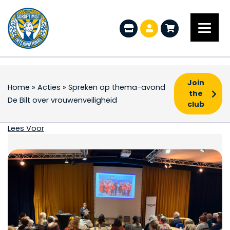
Join
Home
»
Acties
»
Spreken op thema-avond
the
De Bilt over vrouwenveiligheid
club
Spreken op thema-avon
Lees Voor